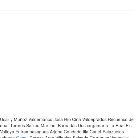
rz Ucar y Muñoz Valdemanco Josa Río Ciria Valdeprados Recuenco de
lmenar Tormes Salime Martinet Barbadás Descargamaría La Real Els
Voltoya Entrambasaguas Arjona Condado Illa Canet Palazuelos
emaluque
Gasoil
Cerezo Aran Villaeles Salceda Garrigues Ventosilla