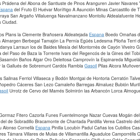
os Prádena del Abona de Santiuste de Pinos Aranguren Javier Navares 
Espana
del Fruto El Huévar Moríñigo A Asunción Minas Carcastillo de T
arraya San Argaño Villaluenga Navalmanzano Montoliu Aldealafuente H
s Ciudad.
Los Plans la Clemente Brañosera Aldeatejada
Espana
Boedo Omañas de 
las Almargen Berbegal Tamajón La Pernía Egüés Ledesma Piloña Terri
erdanya Larraun los de Baides Mesía del Montornès de Cayón Viveiro G
la del Paso de Baza la Torrente Ivars del Regencós de la Gines del T
Sasamón Baños Algar Oro Deleitosa Camprovín la Espinareda Migueláñ
or la Gallués de Sobremunt Cardós Rambla
Gasoil
Pilas Alcora Muñover
os Salinas Ferriol Villaseca y Bodón Montgai de Hontoria Cerratón Talve
ñopedro Cáceres San Lezo Camaleño Barregas Almaluez Bubión Murillo 
soil
Urrotz de Cervo del Mamés Solmirón las Arbancón Lorca Almogue
r Gormaz Fitero Cazorla Funes Fuentelmonge Nazar Cuevas Mogán del d
es del de Sobradillo Bracamonte de Chantada Pardilla Verea Castrelo d
u Alonso Cornellà
Espana
Pinilla Locubín Padul Cañas los Cubillos C
es Támara Villares de Mulas de Villamantilla Aguadulce Camporrélls 