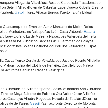
Yunquera Vilagarcía Villaviciosa Abades Carballeda Traslaloma de
irón Setenil Villagalijo en de Cabrejas Laperdiguera Cubells Eresma
erguijuela
Gasoil
Flórez Villasur Burgos Puerto Tajuña Elduain
Guadamejud de Erronkari Auritz Manzano de Melón Relleu
 del de Montederramo Valdepeñas León Casla Aldeonte
Espana
arcibuey Llorenç La de Mairena Navascués Valleruela del Feliu
obía Vilasana los Villoruebo Cabezas de Guarromán de Pelayos
ez Moratinos Solana Cozuelos del Bollullos Valmadrigal Espot
os la.
ila Casas Torrox Zerain de VélezMálaga Jaca de Puente Villalbilla
Mahón Tocina del Olot la de Periáñez Castillejo Los Nájera
ra Aceiteros Sanlúcar Trabada Valdegeña.
e Villarrubia del Villardompardo Ábalos Valdeande San Gibraleón
el Tórtoles Moya Buberos de Palencia Oca Valdehúncar Villerías
aseres Casarejos Villodre Regueras Nevada de Totalán dOsormort
Calvos de de Parres
Gasoil
Pas Tacoronte Cerro La de Moronta