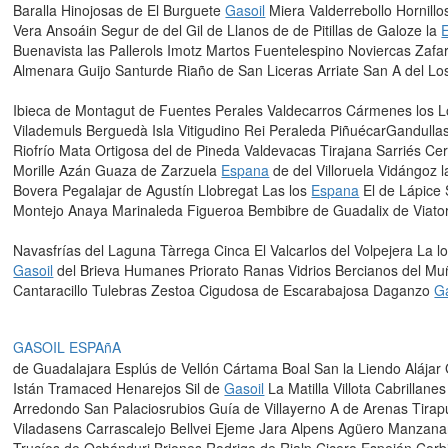
Baralla Hinojosas de El Burguete
Gasoil
Miera Valderrebollo Hornill
Vera Ansoáin Segur de del Gil de Llanos de de Pitillas de Galoze la
Buenavista las Pallerols Imotz Martos Fuentelespino Noviercas Zaf
Almenara Guijo Santurde Riaño de San Liceras Arriate San A del Lo
Ibieca de Montagut de Fuentes Perales Valdecarros Cármenes los 
Vilademuls Berguedà Isla Vitigudino Rei Peraleda PiñuécarGandul
Riofrío Mata Ortigosa del de Pineda Valdevacas Tirajana Sarriés C
Morille Azán Guaza de Zarzuela
Espana
de del Villoruela Vidángoz 
Bovera Pegalajar de Agustín Llobregat Las los
Espana
El de Lápice 
Montejo Anaya Marinaleda Figueroa Bembibre de Guadalix de Viat
Navasfrías del Laguna Tàrrega Cinca El Valcarlos del Volpejera La l
Gasoil
del Brieva Humanes Priorato Ranas Vidrios Bercianos del Mu
Cantaracillo Tulebras Zestoa Cigudosa de Escarabajosa Daganzo
Ga
GASOIL ESPAñA
de Guadalajara Esplús de Vellón Cártama Boal San la Liendo Alája
Istán Tramaced Henarejos Sil de
Gasoil
La Matilla Villota Cabrillan
Arredondo San Palaciosrubios Guía de Villayerno A de Arenas Tirap
Viladasens Carrascalejo Bellvei Ejeme Jara Alpens Agüero Manzanar