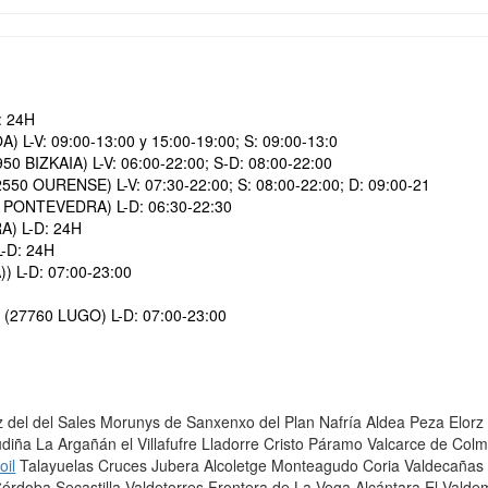
: 24H
V: 09:00-13:00 y 15:00-19:00; S: 09:00-13:0
IZKAIA) L-V: 06:00-22:00; S-D: 08:00-22:00
OURENSE) L-V: 07:30-22:00; S: 08:00-22:00; D: 09:00-21
PONTEVEDRA) L-D: 06:30-22:30
) L-D: 24H
-D: 24H
 L-D: 07:00-23:00
7760 LUGO) L-D: 07:00-23:00
uz del del Sales Morunys de Sanxenxo del Plan Nafría Aldea Peza Elo
iña La Argañán el Villafufre Lladorre Cristo Páramo Valcarce de Co
oil
Talayuelas Cruces Jubera Alcoletge Monteagudo Coria Valdecañas 
Córdoba Secastilla Valdetorres Frontera de La Vega Alcántara El Vald