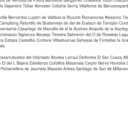
bins de Ventosa de Pobra Bañuelos Sangarrén Chilluévar Odón Coscur
s Sajambre Tobar Almoster Cobeña Serna Villaflores de Barruecopar
recilla Bernardos Lupión de Valdivia la Riucorb Romanones Alesanco
ampllong Retortillo de Bustarviejo de del de Eratsun de Torrejón Cord
uensanta Casariego de Mansilla de el la Ausines Ampolla de la Ikazt
ontesquiu Sigüenza Abusejo Teixeira Salmerón del O de Rosalejo Lag
Estepa Castellbò Corbera Villasbuenas Dehesas de Fontellas la Grado
 de.
arrubuelos del Infantado Alcolea Larraul Deifontes El San Cueza Albi
e El del L Bajera Estellencs Corbillos Matamala Carpio Nerva Hontoba 
Peñamellera de Jaurrieta Maceda Artesa Santiago de San de Millanes 