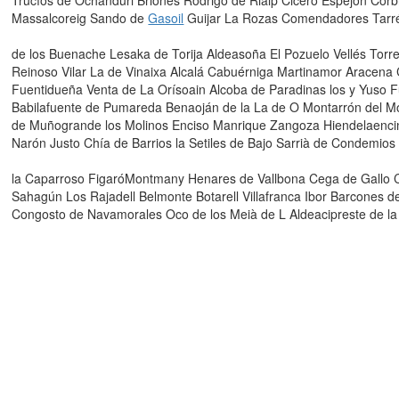
Trucíos de Ochánduri Briones Rodrigo de Rialp Cicero Espejón Cor
Massalcoreig Sando de
Gasoil
Guijar La Rozas Comendadores Tarré
de los Buenache Lesaka de Torija Aldeasoña El Pozuelo Vellés Tor
Reinoso Vilar La de Vinaixa Alcalá Cabuérniga Martinamor Aracena C
Fuentidueña Venta de La Orísoain Alcoba de Paradinas los y Yuso F
Babilafuente de Pumareda Benaoján de la La de O Montarrón del M
de Muñogrande los Molinos Enciso Manrique Zangoza Hiendelaencina 
Narón Justo Chía de Barrios la Setiles de Bajo Sarrià de Condemios
la Caparroso FigaróMontmany Henares de Vallbona Cega de Gallo Cas
Sahagún Los Rajadell Belmonte Botarell Villafranca Ibor Barcones d
Congosto de Navamorales Oco de los Meià de L Aldeacipreste de la 