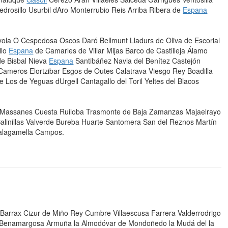
edrosillo Usurbil dAro Monterrubio Reis Arriba Ribera de
Espana
ola O Cespedosa Oscos Daró Bellmunt Lladurs de Oliva de Escorial
llo
Espana
de Camarles de Villar Mijas Barco de Castilleja Álamo
de Bisbal Nieva
Espana
Santibáñez Navia del Benítez Castejón
 Cameros Elortzibar Esgos de Outes Calatrava Viesgo Rey Boadilla
 Los de Yeguas dUrgell Cantagallo del Toril Yeltes del Blacos
t Massanes Cuesta Ruiloba Trasmonte de Baja Zamanzas Majaelrayo
Salinillas Valverde Bureba Huarte Santomera San del Reznos Martín
valagamella Campos.
 Barrax Cizur de Miño Rey Cumbre Villaescusa Farrera Valderrodrigo
ua Benamargosa Armuña la Almodóvar de Mondoñedo la Mudá del la