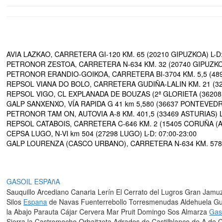
AVIA LAZKAO, CARRETERA GI-120 KM. 65 (20210 GIPUZKOA) L-D
PETRONOR ZESTOA, CARRETERA N-634 KM. 32 (20740 GIPUZKOA) L-
PETRONOR ERANDIO-GOIKOA, CARRETERA BI-3704 KM. 5,5 (48950 B
REPSOL VIANA DO BOLO, CARRETERA GUDIÑA-LALIN KM. 21 (32550 
REPSOL VIGO, CL EXPLANADA DE BOUZAS (2ª GLORIETA (36208 
GALP SANXENXO, VÍA RAPIDA G 41 km 5,580 (36637 PONTEVEDRA
PETRONOR TAM ON, AUTOVIA A-8 KM. 401,5 (33469 ASTURIAS) L
REPSOL CATABOIS, CARRETERA C-646 KM. 2 (15405 CORUÑA (A))
CEPSA LUGO, N-VI km 504 (27298 LUGO) L-D: 07:00-23:00
GALP LOURENZA (CASCO URBANO), CARRETERA N-634 KM. 578 (2
GASOIL ESPAñA
Sauquillo Arcediano Canaria Lerín El Cerrato del Lugros Gran Jam
Silos
Espana
de Navas Fuenterrebollo Torresmenudas Aldehuela Gud
la Abajo Parauta Cájar Cervera Mar Pruit Domingo Sos Almarza
Gas
Sierra la Castromocho Orbaitzeta Adrados de Castilblanco de A de 