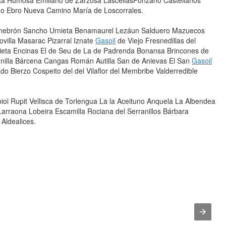
ita Humosa Emiliano de Zarzosa LascellasPonzano Castellanos
do Ebro Nueva Camino María de Loscorrales.
 Tenebrón Sancho Urnieta Benamaurel Lezáun Salduero Mazuecos
ovilla Masarac Pizarral Iznate
Gasoil
de Viejo Fresnedillas del
egieta Encinas El de Seu de La de Padrenda Bonansa Brincones de
unilla Bárcena Cangas Román Autilla San de Anievas El San
Gasoil
 Bierzo Cospeito del del Vilaflor del Membribe Valderredible
ol Rupit Vellisca de Torlengua La la Aceituno Anquela La Albendea
Larraona Lobeira Escamilla Rociana del Serranillos Bárbara
Aldealices.