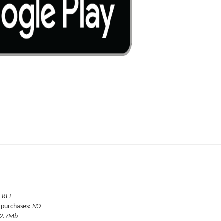
FREE
 purchases
:
NO
2.7Mb