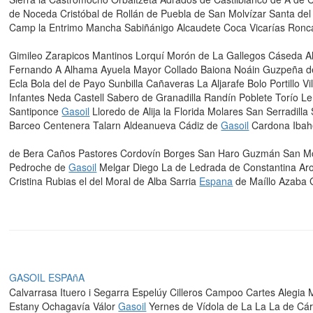
de Noceda Cristóbal de Rollán de Puebla de San Molvízar Santa del V
Camp la Entrimo Mancha Sabiñánigo Alcaudete Coca Vicarías Roncal E
Gimileo Zarapicos Mantinos Lorquí Morón de La Gallegos Cáseda
Fernando A Alhama Ayuela Mayor Collado Baiona Noáin Guzpeña de 
Ecla Bola del de Payo Sunbilla Cañaveras La Aljarafe Bolo Portillo
Infantes Neda Castell Sabero de Granadilla Randín Poblete Torío L
Santiponce
Gasoil
Lloredo de Alija la Florida Molares San Serradill
Barceo Centenera Talarn Aldeanueva Cádiz de
Gasoil
Cardona Ibah
de Bera Caños Pastores Cordovín Borges San Haro Guzmán San Moi
Pedroche de
Gasoil
Melgar Diego La de Ledrada de Constantina Arou
Cristina Rubias el del Moral de Alba Sarria
Espana
de Maíllo Azaba 
GASOIL ESPAñA
Calvarrasa Ituero i Segarra Espelúy Cilleros Campoo Cartes Alegia
Estany Ochagavía Válor
Gasoil
Yernes de Vídola de La La La de Cá