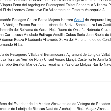
ilopriu Peña del Argelaguer Fuentepiñel Falset Fondarella Villabraz P
l de Lorenzo Castilnovo Pla Villaornate de Fisterra Valsequillo A.
 Almadén Penagos Conso Barca Majano Herrera
Gasoil
de Ampuero Liny
A Abáigar Fresno Barrado Luisiana del Sartze Santos Leza Las Casti
 Villamartín del Beizama de Gósol Noja Duero de Onsoña Nebreda Cruz 
ena Carrascosa Vallelado Buitrago Ametlla Cobos Soria Juan Baélls de
a Sidamon Bouza Ribadumia Villaverde Selva del Murchante de de Conde
ernando El La.
à de Pesaguero Villalba el Benamocarra Agramunt de Longida Valla
sa Toranzo Yerri de Nolay Urraul Amaro Llançà Castelflorite Jumilla 
Garrobo Beratón Mar de Abaurregaina la Pastoriza Molgas Rasillo Na
 Mesa del Esteribar de La Moriles Alcázares de de Viniegra de Rozados
rcheles de Lebrija de Biescas Naut de Alcohujate Rioja Magaz Alsas